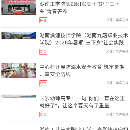
湖南工学院实践团以实干书写“三下
乡”青春答卷
来源：华声在线
综合
湖南潇湘技师学院（湖南九嶷职业技术
学院）2026年暑期“三下乡”社会实践
活动侧记
来源：华声在线
综合
中心村开展防溺水安全教育 筑牢暑期
儿童安全防线
来源：华声在线
综合
长沙幼师高专：一句“你们一直在这里
就好了”，让这个夏天有了重量
来源：华声在线
综合
湖南工艺美术职业大学：光影铸魂守初