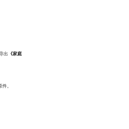
导出
《家庭
原件。