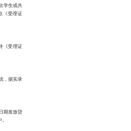
款学生或共
款《受理证
持《受理证
统，据实录
日期发放贷
中。