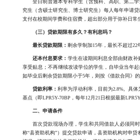
全日制普通本专科学生（含预科、高职、第二学
究生（含硕士研究生、博士研究生）每人每年申请贷
支付在校期间学费和住宿费，超出部分用于弥补日常
（三）贷款期限有多久？有利息吗？
最长贷款期限：
剩余学制加15年，最长不超过22
还本付息要求：
学生在读期间利息全部由财政补
享受贴息；不再继续攻读学位的学生，自毕业当年起
如毕业后剩余贷款期限小于5年，则按《借款合同》
贷款利率：
利率为浮动利率，目前为2.8%。具
基点（即LPR5Y-70BP，每年12月21日根据最新LPR
二、申请条件
首次贷款现场办理，学生和共同借款人必须同时
称“县资助机构”）提交贷款申请，县资助机构对申