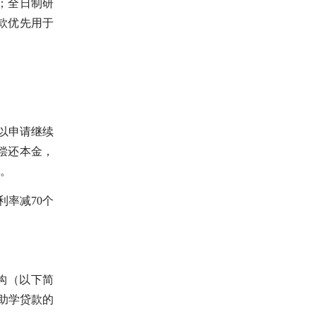
元；全日制研
贷款优先用于
以申请继续
偿还本金，
》。
利率减70个
构（以下简
助学贷款的