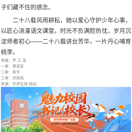
子们藏不住的感念。
二十八载风雨耕耘，她以爱心守护少年心事，
以匠心浇灌语文课堂。时光不负满腔热忱，岁月沉
淀师者初心
——二十八载讲台芳华，一片丹心哺育
桃李。
责编：罗 江 龙
一审：黄爱民
二审：蒋宇
三审：印奕帆
来源：华声在线·网站