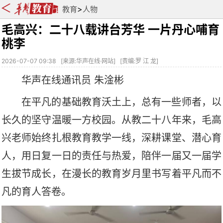
>
教育
人物
毛高兴：二十八载讲台芳华 一片丹心哺育
桃李
2026-07-07 09:38
[
来源:华声在线·网站
] [
责编:罗 江 龙
]
华声
在线通讯员
朱淦彬
在平凡的基础教育沃土上，总有一些师者，以
长久的坚守温暖一方校园。从教二十八年来，毛高
兴老师始终扎根教育教学一线，深耕课堂、潜心育
人，用日复一日的责任与热爱，陪伴一届又一届学
生拔节成长，在漫长的教育岁月里书写着平凡而不
凡的育人答卷。