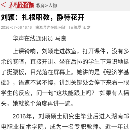
>
教育
人物
刘颖：扎根职教，静待花开
2026-07-06 16:16
[
来源:华声在线·网站
] [
责编:罗 江 龙
]
华声在线通讯员
马良
上课铃响，刘颖走进教室，打开课件，没有多
余的寒暄，直接开讲。坐在后排的学生下意识地挺
了挺腰板，目光落在屏幕上。她讲的是《
经济学基
础
》，语速不紧不慢，讲到关键处会停下来看一眼
学生的反应，问一句
“这块能跟上吗？”如果有人摇
头，她就换个角度再讲一遍。
2016年，刘颖硕士研究生毕业后进入湖南邮
电职业技术学院，成为一名专职教师。近十年过