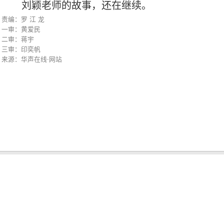
刘颖老师的故事，还在继续。
责编：罗 江 龙
一审：黄爱民
二审：蒋宇
三审：印奕帆
来源：华声在线·网站
编辑推荐
2026年湖南省校园足球初中生夏令营在临武开营
麻阳：赶集摆摊讲政策 助学服务“零距离”