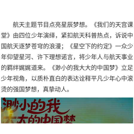
航天主题节目点亮星辰梦想。《我们的天宫课
堂》由四位少年演绎，紧扣航天科普热点，诉说中
国航天逐梦苍穹的浪漫；《星空下的约定》一众少
年仰望星河、许下理想诺言，将少年人与航天事业
的羁绊娓娓道来。《渺小的我大大的中国梦》立足
少年视角，以质朴直白的表达诠释平凡少年心中滚
烫的强国梦想，真挚动人。