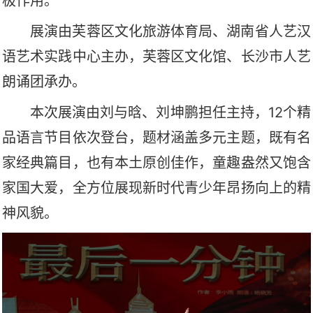
极作用。
展演由芙蓉区文化旅游体育局、湖南省人艺汉
语艺术实践中心主办，芙蓉区文化馆
、
长沙市人艺
朗诵团承办
。
本次展演由刘与晗、刘坤鹏担任主持，
12个精
品语言节目依次登台，题材涵盖多元主题，既有名
家经典篇目，也有本土原创佳作，童趣盎然又饱含
家国大爱，全方位展现新时代青少年昂扬向上的精
神风貌。