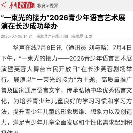
>
教育
视界
“一束光的接力”2026青少年语言艺术展
演在长沙成功举办
2026-07-06 14:31
[
来源:华声在线·网站
] [
责编:罗 江 龙
]
华声在线
7月6日讯（
通讯员
刘与晗）
7月4日
下午，“一束光的接力——2026青少年语言艺术展
演暨芙蓉大舞台市民开放日”在长沙芙蓉剧场举
行。展演以“
“
一束光的接力
”为主题，高质量推广
普及国家通用语言文字，传承弘扬中华优秀语言文
化，为培养青少年儿童良好的学习习惯和学习方
法，提升青少年儿童的形象思维、想象力以及创造
力，满足青少年儿童全面发展和个性化需求起到积