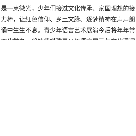
是一束微光，少年们接过文化传承、家国理想的接
力棒，让红色信仰、乡土文脉、逐梦精神在声声朗
诵中生生不息。青少年语言艺术展演今后将年年常
态化举办，将持续搭建青少年语言展示与文化浸润
平台，坚守以声育人、以文润心的初心，不断推出
兼具温度与深度的语言文艺作品，持续传递向上向
善的
力量，让文化微光年年相聚、代代接力，陪伴
广大青少年在诵读中涵养品格、奔赴理想。
”
责编：罗 江 龙
一审：黄爱民
二审：蒋宇
三审：印奕帆
来源：华声在线·网站