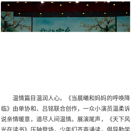
温情篇目温润人心。《当晨曦和妈妈的呼唤降
临》由单协和、吕铭联合创作，一众小演员温柔诉
说亲情暖意，道尽人间温情。展演尾声，《天下风
光在读书》压轴登场，少年们齐声诵读，倡导勤学