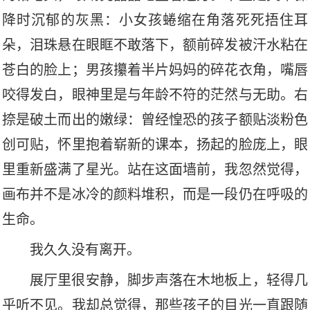
降时沉郁的灰黑
：
小女孩蜷缩在角落死死捂住耳
朵，泪珠悬在眼眶不敢落下，额前碎发被汗水粘在
苍白的脸上；男孩攥着半片妈妈的碎花衣角，嘴唇
咬得发白，眼神里是与年龄不符的茫然与无助。右
捺是破土而出的嫩绿
：
曾经惶恐的孩子额贴淡粉色
创可贴，怀里抱着崭新的课本，扬起的脸庞上，眼
里重新盛满了星光。站在这面墙前，我忽然觉得，
画布并不是冰冷的颜料堆积，而是一段仍在呼吸的
生命。
我久久没有离开。
展厅里很安静，脚步声落在木地板上，轻得几
乎听不见。我却总觉得，那些孩子的目光一直跟随