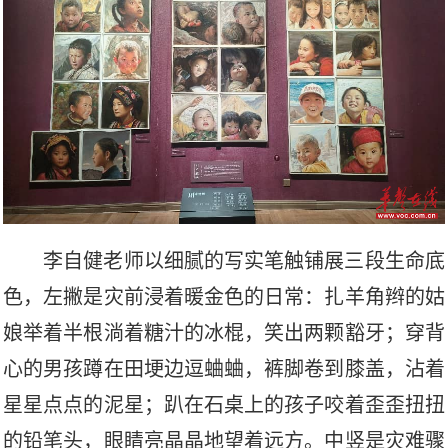
李自健老师以细腻的写实笔触铺展三段生命底
色，左撇是灾前浸着暖金色的日常
：
扎羊角辫的姑
娘举着半根淌着糖汁的冰棍，笑出两颗豁牙；穿背
心的男孩蹲在田埂边逗蛐蛐，裤脚卷到膝盖，沾着
星星点点的泥星；趴在石桌上的孩子咬着歪歪扭扭
的铅笔头，眼睛亮晶晶地望着远方。中竖是灾难骤