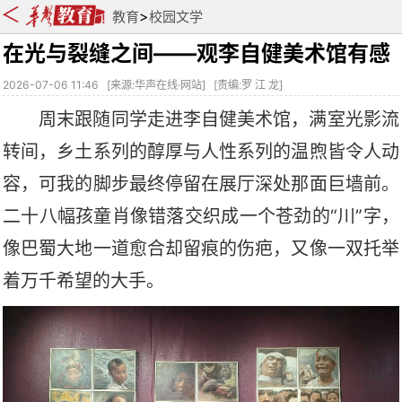
>
教育
校园文学
在光与裂缝之间——观李自健美术馆有感
2026-07-06 11:46
[
来源:华声在线·网站
] [
责编:罗 江 龙
]
周末跟随同学走进李自健美术馆，满室光影流
转间，乡土系列的醇厚与人性系列的温煦皆令人动
容，可我的脚步最终停留在展厅深处那面巨墙前。
二十八幅孩童肖像错落交织成一个苍劲的
“川”字，
像巴蜀大地一道愈合却留痕的伤疤，又像一双托举
着万千希望的大手。