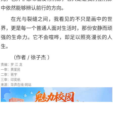
中依然能够辨认前行的方向。
在光与裂缝之间，我看见的不只是画中的世
界，更是每一个普通人面对生活时，那份安静而顽
强的生命力。它不会喧哗，却足以照亮漫长的人
生。
（
作者
/
徐子杰
）
责编：罗 江 龙
一审：黄爱民
二审：蒋宇
三审：印奕帆
来源：华声在线·网站