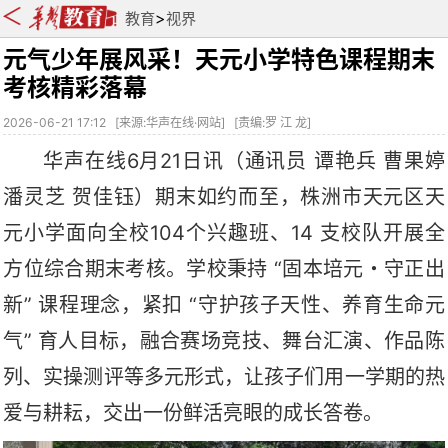
>
教育
视界
元气少年展风采！天元小学特色课程期末
考核精彩落幕
2026-06-21 17:12
[
来源:华声在线·网站
] [
责编:罗 江 龙
]
华声在线
6
月
21
日讯
（通讯员
谭艳兵
曹果婷
潘灵芝
贺佳钰）
期末如约而至，
株洲市天元区
天
元小学面向全校
104个兴趣班、14 支校队开展全
方位综合期末考核。学校秉持 “固本培元
・
守正出
新
” 课程理念，紧扣 “守护孩子天性、养育生命元
气” 育人目标，融合赛场竞技、舞台汇演、作品陈
列、实操测评等多元形式，让孩子们用一学期的热
爱与耕耘，交出一份鲜活亮眼的成长答卷。