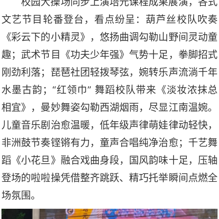
校园大操场同步上演培元课程成果展演，各式
文艺节目轮番登台，看点纷呈：葫芦丝校队吹奏
《彩云下的小精灵》，悠扬曲调勾勒山野间灵动童
趣；武术节目《功夫少年强》气势十足，拳脚招式
刚劲利落；琵琶社团轻拨琴弦，婉转乐声流淌千年
水墨古韵；
“红领巾” 舞蹈校队带来《淡妆浓抹总
相宜》，曼妙舞姿勾勒西湖烟雨，尽显江南温婉。
儿童音乐剧治愈温暖，低年级声律萌娃律动轻快，
非洲鼓节奏铿锵有力，童声合唱纯净治愈；千艺舞
蹈《小花旦》融合戏曲身段，国风韵味十足，压轴
登场的啦啦操凭借整齐跳跃、精巧托举瞬间点燃全
场氛围。