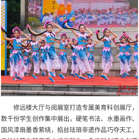
修远楼大厅与阅展室打造专属美育科创展厅，
数
千份
学生创作集中展出，硬笔书法、水墨画作、
国风漆扇墨香萦绕，掐丝珐琅非遗作品巧夺天工，