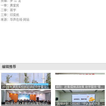
责编：罗 江 龙
一审：黄爱民
二审：蒋宇
三审：印奕帆
来源：华声在线·网站
编辑推荐
2026年湖南省校园足球初中生夏令营在临武开营
麻阳：赶集摆摊讲政策 助学服务“零距离”
会同举办新入职教师岗前集中培训
“国培计划（2026）”宁远县初中语文骨干教师开展全天专题研修