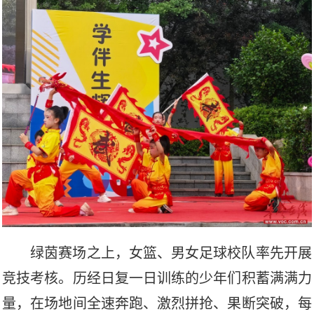
绿茵赛场之上，女篮、男女足球校队率先开展
竞技考核。历经日复一日训练的少年们积蓄满满力
量，在场地间全速奔跑、激烈拼抢、果断突破，每