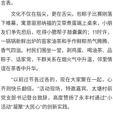
言表。
文化不仅在指尖，更在舌尖。包粽子比赛刚落
下帷幕，寓意驱邪纳福的艾草煮蛋端上桌来，小朋
友们争先恐后，吃得小腮帮子鼓囊囊的；
11时许，
一锅锅新鲜出炉的苗家油茶和手作鲜粽热气腾腾、
香气四溢。村民们围坐一堂，剥鸡蛋、喝油茶、品
粽子、话家常，干群关系在烟火气中升温，邻里情
谊在茶香中升华。
“以前过节各过各的，现在大家聚在一起，心
齐则快乐翻倍
。
”活动现场，特邀嘉宾、太塘村前
党
支部
书记登台致辞，高度赞扬了永丰村通过
“小
活动”凝聚“大民心”的创新实践。