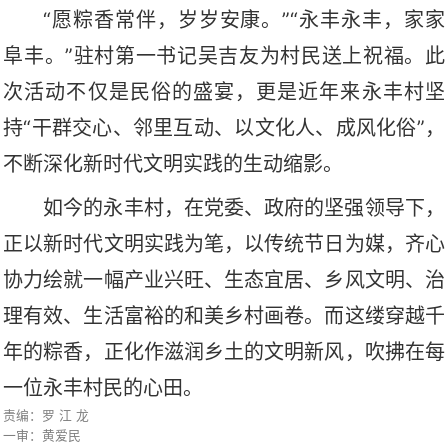
“愿粽香常伴，岁岁安康
。
”“永丰永丰，家家
阜丰
。
”驻村第一书记吴吉友
为村民送上祝福
。
此
次活动不仅是民俗的盛宴，更是近年来永丰村坚
持
“干群交心、邻里互动、以文化人、成风化俗”，
不断深化新时代文明实践的生动缩影。
如今的永丰村，在党委、政府的坚强领导下，
正以新时代文明实践为笔，以传统节日为媒，齐心
协力绘就一幅产业兴旺、生态宜居、乡风文明、治
理有效、生活富裕的和美乡村画卷。而这缕穿越千
年的粽香，正化作滋润乡土的文明新风，吹拂在每
一位永丰村民的心田。
责编：罗 江 龙
一审：黄爱民