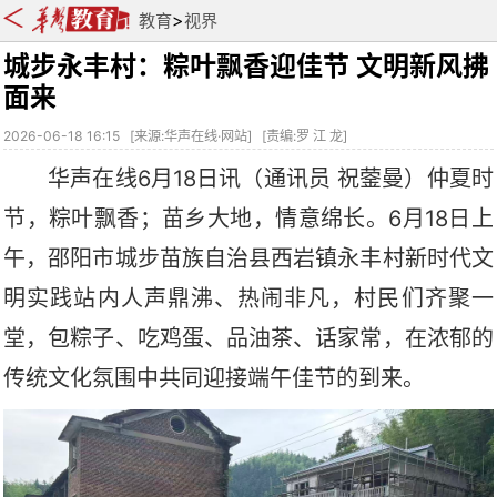
>
教育
视界
城步永丰村：粽叶飘香迎佳节 文明新风拂
面来
2026-06-18 16:15
[
来源:华声在线·网站
] [
责编:罗 江 龙
]
华声在线
6月18日讯
（通讯员
祝蓥曼
）
仲夏时
节，粽叶飘香；苗乡大地，情意绵长。
6月18日上
午，邵阳市城步苗族自治县西岩镇永丰村新时代文
明实践站内人声鼎沸、热闹非凡，村民们齐聚一
堂，包粽子、吃鸡蛋、品油茶、话家常，在浓郁的
传统文化氛围中共同迎接端午佳节的到来。