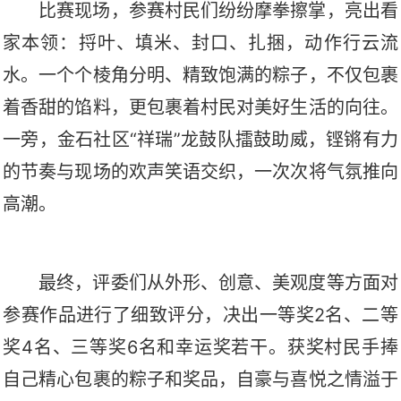
比赛现场，参赛村民们纷纷摩拳擦掌，亮出看
家本领：捋叶、填米、封口、扎捆，动作行云流
水。一个个棱角分明、精致饱满的粽子，不仅包裹
着香甜的馅料，更包裹着村民对美好生活的向往。
一旁，金石社区
“祥瑞”龙鼓队擂鼓助威，铿锵有力
的节奏与现场的欢声笑语交织，一次次将气氛推向
高潮。
最终，评委们从外形、创意、美观度等方面对
参赛作品进行了细致评分，决出一等奖
2名、二等
奖4名、三等奖6名和幸运奖若干。获奖村民手捧
自己精心包裹的粽子和奖品，自豪与喜悦之情溢于