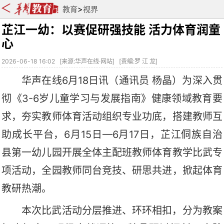
>
教育
视界
芷江一幼：以赛促研强技能 活力体育润童
心
2026-06-18 16:02
[
来源:华声在线·网站
] [
责编:罗 江 龙
]
华声在线
6月18日讯（
通讯员
杨晶
）
为深入贯
彻《
3-6岁儿童学习与发展指南》健康领域教育要
求，夯实教师体育活动组织专业功底，搭建教师互
助成长平台，6月15日—6月17日
，
芷江
侗族自治
县第一幼儿园
开展全体主配班教师体育教学比武专
项活动，全园教师同台竞技、研思共进，掀起体育
教研热潮。
本次比武活动分层推进、环环相扣，分为教案