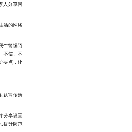
家人分享困
生活的网络
”“警惕陌
、不信、不
护要点，让
主题宣传活
并分享设置
民提升防范