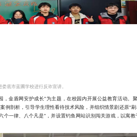
进娄底市蓝圃学校进行反诈宣讲​。
园，金盾网安护成长”为主题，在校园内开展公益教育活动。聚焦
造案例剖析，引导学生理性看待技术风险，并组织情景剧还原“刷单
、六个一律、八个凡是”，并设置钓鱼网站识别闯关游戏，以寓教