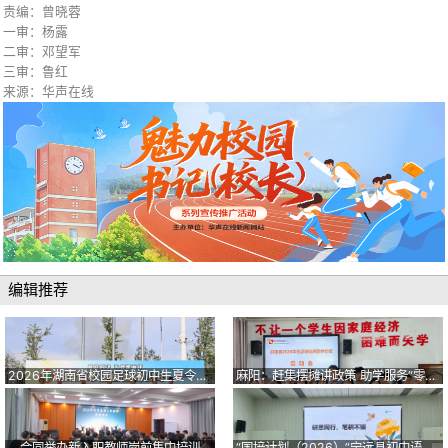
责编：曾晓蓉
一审：杨露
二审：邓望军
三审：鲁红
来源：华声在线
编辑推荐
2026年湖南省校园足球初中生夏令营在临武开营
麻阳：赶集摆摊讲政策 助学服务“零距离”
会同举办新入职教师岗前集中培训
“国培计划（2026）”宁远县初中语文骨干教师开展全天专题研修