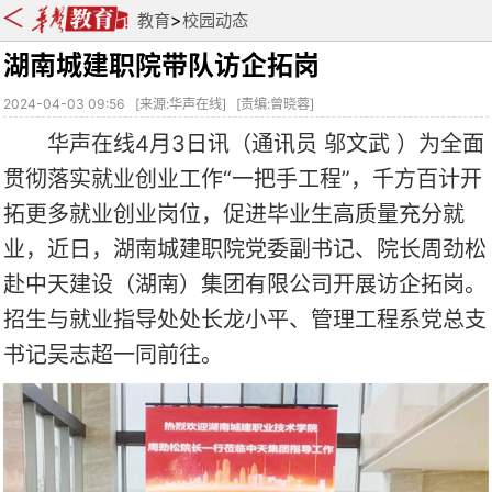
>
教育
校园动态
湖南城建职院带队访企拓岗
2024-04-03 09:56
[
来源:华声在线
] [
责编:曾晓蓉
]
华声在线4月3日讯（通讯员 邬文武 ）为全面
贯彻落实就业创业工作“一把手工程”，千方百计开
拓更多就业创业岗位，促进毕业生高质量充分就
业，近日，湖南城建职院党委副书记、院长周劲松
赴中天建设（湖南）集团有限公司开展访企拓岗。
招生与就业指导处处长龙小平、管理工程系党总支
书记吴志超一同前往。