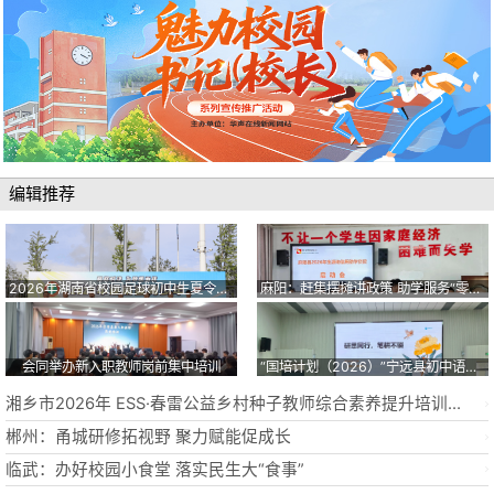
编辑推荐
2026年湖南省校园足球初中生夏令营在临武开营
麻阳：赶集摆摊讲政策 助学服务“零距离”
会同举办新入职教师岗前集中培训
“国培计划（2026）”宁远县初中语文骨干教师开展全天专题研修
湘乡市2026年 ESS·春雷公益乡村种子教师综合素养提升培训成功举办
郴州：甬城研修拓视野 聚力赋能促成长
临武：办好校园小食堂 落实民生大“食事”