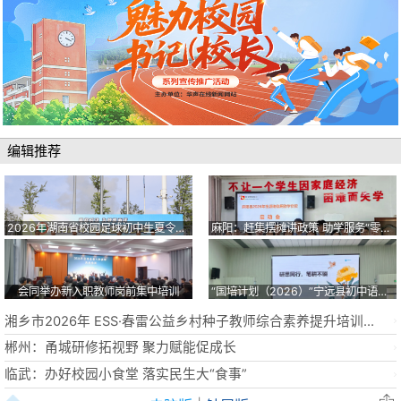
编辑推荐
2026年湖南省校园足球初中生夏令营在临武开营
麻阳：赶集摆摊讲政策 助学服务“零距离”
会同举办新入职教师岗前集中培训
“国培计划（2026）”宁远县初中语文骨干教师开展全天专题研修
湘乡市2026年 ESS·春雷公益乡村种子教师综合素养提升培训成功举办
郴州：甬城研修拓视野 聚力赋能促成长
临武：办好校园小食堂 落实民生大“食事”