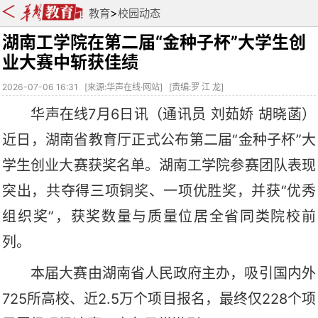
>
教育
校园动态
湖南工学院在第二届“金种子杯”大学生创
业大赛中斩获佳绩
2026-07-06 16:31
[
来源:华声在线·网站
] [
责编:罗 江 龙
]
华声在线
7月6日讯
（
通讯员
刘茹娇
胡晓菡
）
近日
，湖南省教育厅正式公布第二届
“金种子杯”大
学生创业大赛获奖名单。
湖南工学院
参赛团队表现
突出，共夺得三项铜奖、一项优胜奖，并获
“优秀
组织奖”，获奖数量与质量位居全省同类院校前
列。
本届大赛由湖南省人民政府主办，吸引国内外
725所高校、近2.5万个项目报名，最终仅228个项