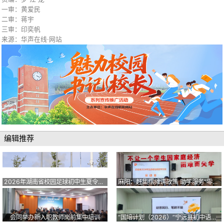
一审：黄爱民
二审：蒋宇
三审：印奕帆
来源：华声在线·网站
编辑推荐
2026年湖南省校园足球初中生夏令营在临武开营
麻阳：赶集摆摊讲政策 助学服务“零距离”
会同举办新入职教师岗前集中培训
“国培计划（2026）”宁远县初中语文骨干教师开展全天专题研修