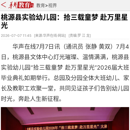
>
教育
视界
桃源县实验幼儿园：拾三载童梦 赴万里星
光
2026-07-07 11:45
[
来源:华声在线·网站
] [
责编:罗 江 龙
]
华声在线
7月7日讯（通讯员 张静 黄双）7月4
日，桃源县文体中心灯光璀璨、温情满满，桃源县
实验幼儿园“拾三载童梦 赴万里星光”2026届大班
毕业典礼如期举行。总园及分园全体大班幼儿、家
长及教职工欢聚一堂，共同见证孩子们告别幼儿园
时光，奔赴人生新征程。