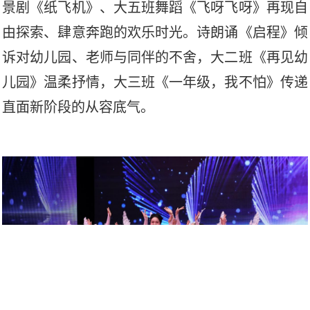
景剧《纸飞机》、大五班舞蹈《飞呀飞呀》再现自
由探索、肆意奔跑的欢乐时光。诗朗诵《启程》倾
诉对幼儿园、老师与同伴的不舍，大二班《再见幼
儿园》温柔抒情，大三班《一年级，我不怕》传递
直面新阶段的从容底气。