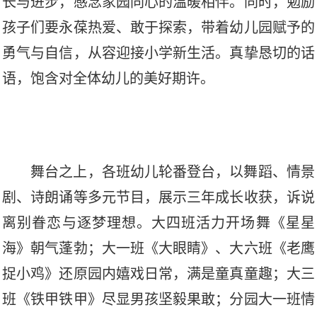
长与进步，感念家园同心的温暖相伴。同时，勉励
孩子们要永葆热爱、敢于探索，带着幼儿园赋予的
勇气与自信，从容迎接小学新生活。真挚恳切的话
语，饱含对全体幼儿的美好期许。
舞台之上，各班幼儿轮番登台，以舞蹈、情景
剧、诗朗诵等多元节目，展示三年成长收获，诉说
离别眷恋与逐梦理想。大四班活力开场舞《星星
海》朝气蓬勃；大一班《大眼睛》、大六班《老鹰
捉小鸡》还原园内嬉戏日常，满是童真童趣；大三
班《铁甲铁甲》尽显男孩坚毅果敢；分园大一班情