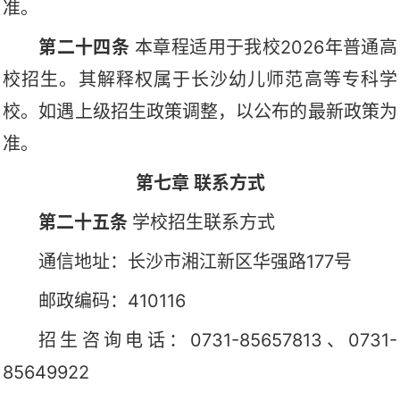
准。
第
二十四
条
本
章程
适用于
我校
2026年普通高
校招生
。
其
解释权属于
长沙幼儿师范高等专科学
校
。
如遇
上级
招生政策调整，以公布的最新政策为
准
。
第七章
联系方式
第二十五条
学校招生联系方式
通信地址：长沙市湘江新区华强路
177号
邮政编码：
410116
招生咨询电话：
0731-85657813、0731-
85649922