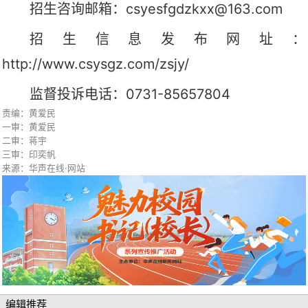
招生咨询邮箱：
csyesfgdzkxx@163.com
招生信息发布网址
：
http://www.csysgz.com/zsjy/
监督投诉电话
：
0731-85657804
责编：黄爱民
一审：黄爱民
二审：蒋宇
三审：印奕帆
来源：华声在线·网站
编辑推荐