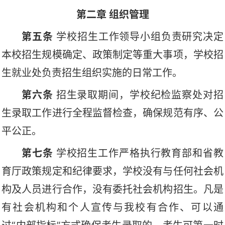
第二章
组织
管理
第五条
学校
招生工作领导小组负责研究决定
本校招生规模确定、政策制定等重大事项
，
学校
招
生就业处
负责
招生
组织实施
的日常工作。
第六
条
招生录取期间，学校纪检监察处对招
生
录取
工作进行全程监督检查，确保规范有序、公
平公正。
第
七
条
学校
招生
工作严格执行教育部和省教
育厅政策规定和纪律要求，
学校
没有与任何社会机
构及人员进行合作
，没有委
托
社会机构招生
。凡是
有社会机构和个人宣传与我校有合作、可以通