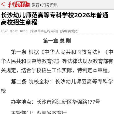
>
教育
招考资讯
长沙幼儿师范高等专科学校2026年普通
高校招生章程
2026-07-01 16:16
[
来源:华声在线·网站
] [
责编:黄爱民
]
第一章
总
则
第一条
根据《中华人民共和国教育法》《中
华人民共和国高等教育法》等法律法规及教育部有
关规定，结合
学校
招生工作实际，特制定本章程。
第二条
院
校
全
称
：长沙幼儿师范高等专科学
校
办学地点
：长沙市湘江新区华强路
177号
主管部门：湖南省教育厅