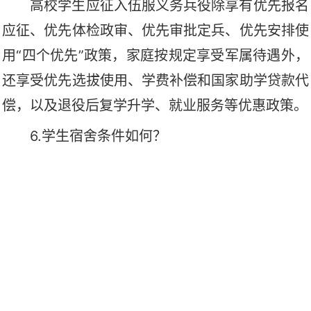
高校学生应征入伍服义务兵役除享有优先报名
应征、优先体检政审、优先审批定兵、优先安排使
用“四个优先”政策，家庭按规定享受军属待遇外，
还享受优先选拔使用、学费补偿和国家助学贷款代
偿，以及退役后复学升学、就业服务等优惠政策。
6.学生宿舍条件如何？
全体学生要求统一住在校内学生公寓。学生公
寓均为四人间或六人间，单层设计（上层为床铺，
下层为书桌），有独立的卫生间和洗手间，室内配
置齐全。
责编：谢 振 华
一审：黄爱民
二审：蒋宇
三审：印奕帆